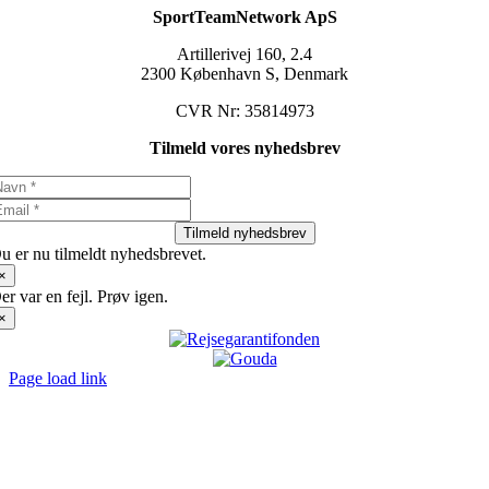
SportTeamNetwork ApS
Artillerivej 160, 2.4
2300 København S, Denmark
CVR Nr: 35814973
Tilmeld vores nyhedsbrev
Tilmeld nyhedsbrev
u er nu tilmeldt nyhedsbrevet.
×
er var en fejl. Prøv igen.
×
Page load link
Go
to
Top