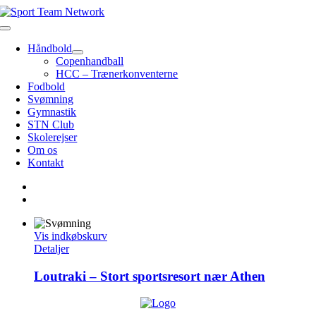
Skip
to
Toggle
content
Navigation
Håndbold
Copenhandball
HCC – Trænerkonventerne
Fodbold
Svømning
Gymnastik
STN Club
Skolerejser
Om os
Kontakt
Vis indkøbskurv
Detaljer
Loutraki – Stort sportsresort nær Athen