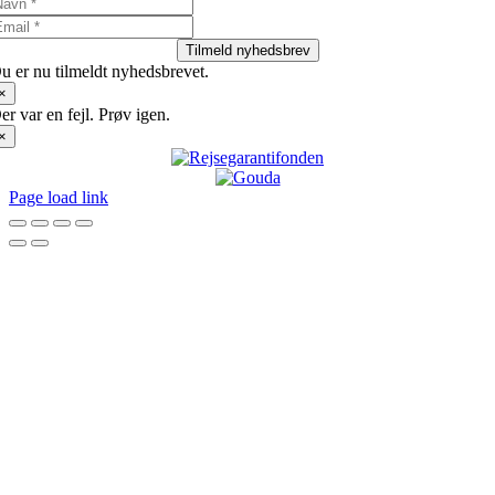
Tilmeld nyhedsbrev
u er nu tilmeldt nyhedsbrevet.
×
er var en fejl. Prøv igen.
×
Page load link
Go
to
Top