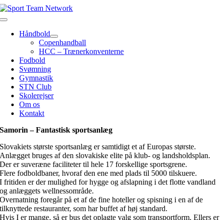
Skip
to
Toggle
content
Navigation
Håndbold
Copenhandball
HCC – Trænerkonventerne
Fodbold
Svømning
Gymnastik
STN Club
Skolerejser
Om os
Kontakt
Samorin – Fantastisk sportsanlæg
Slovakiets største sportsanlæg er samtidigt et af Europas største.
Anlægget bruges af den slovakiske elite på klub- og landsholdsplan.
Der er suveræne faciliteter til hele 17 forskellige sportsgrene.
Flere fodboldbaner, hvoraf den ene med plads til 5000 tilskuere.
I fritiden er der mulighed for hygge og afslapning i det flotte vandland
og anlæggets wellnessområde.
Overnatning foregår på et af de fine hoteller og spisning i en af de
tilknyttede restauranter, som har buffet af høj standard.
Hvis I er mange, så er bus det oplagte valg som transportform. Ellers er