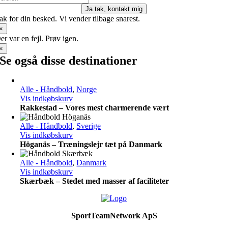
Ja tak, kontakt mig
ak for din besked. Vi vender tilbage snarest.
×
er var en fejl. Prøv igen.
×
Se også disse destinationer
Alle - Håndbold
,
Norge
Vis indkøbskurv
Rakkestad – Vores mest charmerende vært
Alle - Håndbold
,
Sverige
Vis indkøbskurv
Höganäs – Træningslejr tæt på Danmark
Alle - Håndbold
,
Danmark
Vis indkøbskurv
Skærbæk – Stedet med masser af faciliteter
SportTeamNetwork ApS