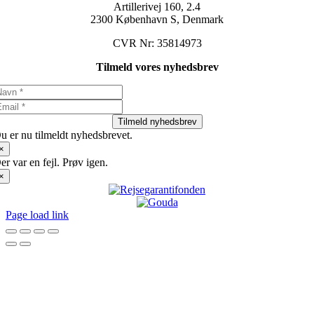
Artillerivej 160, 2.4
2300 København S, Denmark
CVR Nr: 35814973
Tilmeld vores nyhedsbrev
Tilmeld nyhedsbrev
u er nu tilmeldt nyhedsbrevet.
×
er var en fejl. Prøv igen.
×
Page load link
Go
to
Top