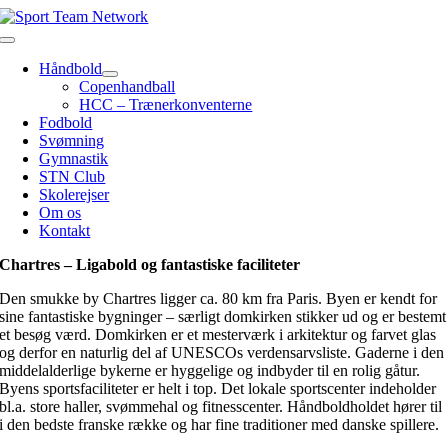
Skip
to
Toggle
content
Navigation
Håndbold
Copenhandball
HCC – Trænerkonventerne
Fodbold
Svømning
Gymnastik
STN Club
Skolerejser
Om os
Kontakt
Chartres – Ligabold og fantastiske faciliteter
Den smukke by Chartres ligger ca. 80 km fra Paris. Byen er kendt for
sine fantastiske bygninger – særligt domkirken stikker ud og er bestemt
et besøg værd. Domkirken er et mesterværk i arkitektur og farvet glas
og derfor en naturlig del af UNESCOs verdensarvsliste. Gaderne i den
middelalderlige bykerne er hyggelige og indbyder til en rolig gåtur.
Byens sportsfaciliteter er helt i top. Det lokale sportscenter indeholder
bl.a. store haller, svømmehal og fitnesscenter. Håndboldholdet hører til
i den bedste franske række og har fine traditioner med danske spillere.