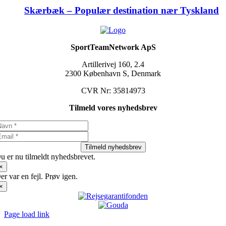
Skærbæk – Populær destination nær Tyskland
SportTeamNetwork ApS
Artillerivej 160, 2.4
2300 København S, Denmark
CVR Nr: 35814973
Tilmeld vores nyhedsbrev
Tilmeld nyhedsbrev
u er nu tilmeldt nyhedsbrevet.
×
er var en fejl. Prøv igen.
×
Page load link
Go