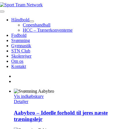
Skip
to
Toggle
content
Navigation
Håndbold
Copenhandball
HCC – Trænerkonventerne
Fodbold
Svømning
Gymnastik
STN Club
Skolerejser
Om os
Kontakt
Vis indkøbskurv
Detaljer
Aabybro – Ideelle forhold til jeres næste
træningslejr