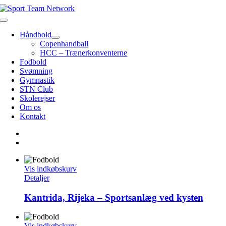
Skip
to
Toggle
content
Navigation
Håndbold
Copenhandball
HCC – Trænerkonventerne
Fodbold
Svømning
Gymnastik
STN Club
Skolerejser
Om os
Kontakt
Vis indkøbskurv
Detaljer
Kantrida, Rijeka – Sportsanlæg ved kysten
Vis indkøbskurv