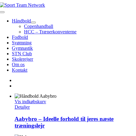
Skip
to
Toggle
content
Navigation
Håndbold
Copenhandball
HCC – Trænerkonventerne
Fodbold
Svømning
Gymnastik
STN Club
Skolerejser
Om os
Kontakt
Vis indkøbskurv
Detaljer
Aabybro – Ideelle forhold til jeres næste
træningslejr